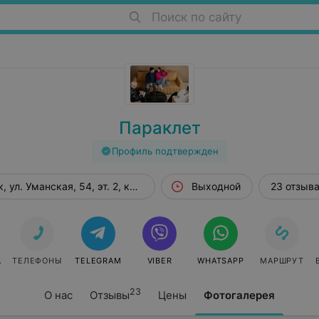
Поиск по сайту
Параклет
Профиль подтвержден
, ул. Уманская, 54, эт. 2, каб. 49
Выходной
23 отзыв
СЯ
ТЕЛЕФОНЫ
TELEGRAM
VIBER
WHATSAPP
МАРШРУТ
23
О нас
Отзывы
Цены
Фотогалерея