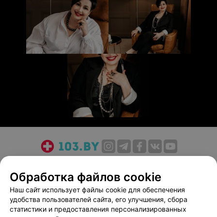
О проекте
Новости проекта
Размещение рекламы
Обработка файлов cookie
Медицинский маркетинг
Публичный договор
Пользовательское соглашение
Способы оплаты
Наш сайт использует файлы cookie для обеспечения
удобства пользователей сайта, его улучшения, сбора
Вакансии
Партнеры
статистики и предоставления персонализированных
Написать руководителю 103.by